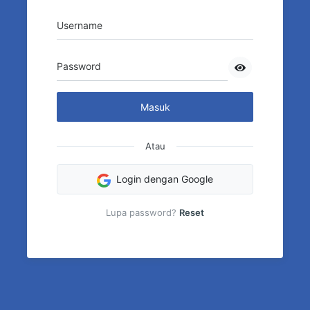
Username
Password
Masuk
Atau
Login dengan Google
Lupa password?
Reset